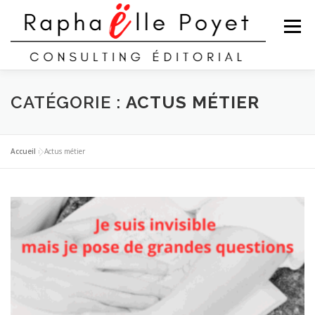
Aller
au
Menu
contenu
QUI SUIS-JE ?
MES SERVICES
MON PORTFOLIO
CATÉGORIE :
ACTUS MÉTIER
BLOG
CONTACT
Accueil
»
Actus métier